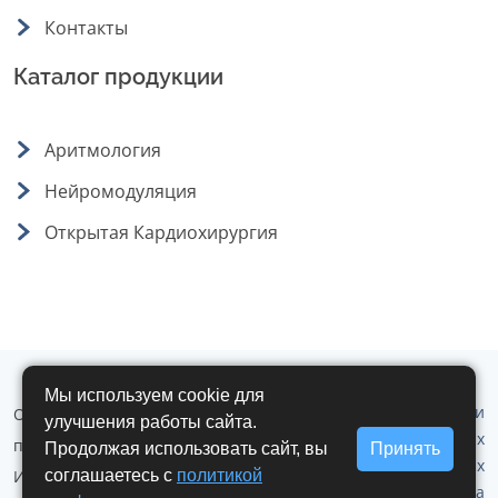
Контакты
Каталог продукции
Аритмология
Нейромодуляция
Открытая Кардиохирургия
Мы используем cookie для
Политика обработки
ООО "Аритмомед" © 2019 - 2026 г. Все
улучшения работы сайта.
персональных
права защищены.
Продолжая использовать сайт, вы
Принять
данных
Использование любых материалов
соглашаетесь с
политикой
Политика