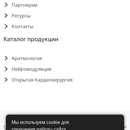
Партнерам
Ресурсы
Контакты
Каталог продукции
Аритмология
Нейромодуляция
Открытая Кардиохирургия
Мы используем cookie для
Политика обработки
ООО "Аритмомед" © 2019 - 2026 г. Все
улучшения работы сайта.