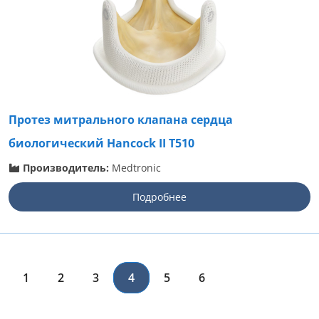
Протез митрального клапана сердца
биологический Hancock II T510
Производитель:
Medtronic
Подробнее
1
2
3
4
5
6