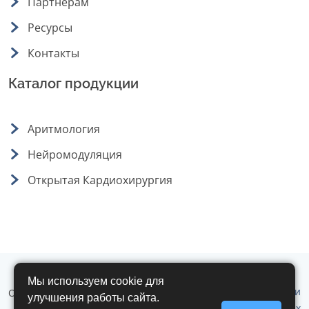
Партнерам
Ресурсы
Контакты
Каталог продукции
Аритмология
Нейромодуляция
Открытая Кардиохирургия
Мы используем cookie для
Политика обработки
ООО "Аритмомед" © 2019 - 2026 г. Все
улучшения работы сайта.
персональных