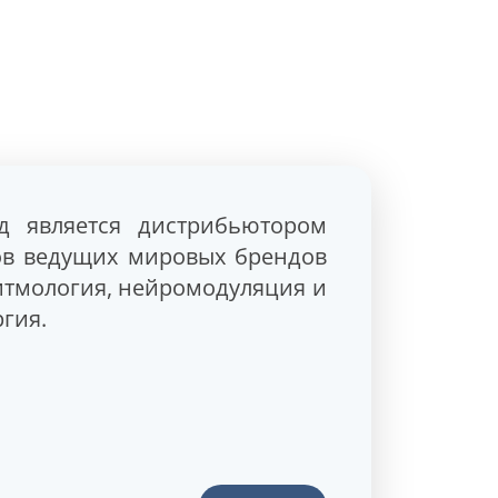
д является дистрибьютором
ов ведущих мировых брендов
итмология, нейромодуляция и
гия.