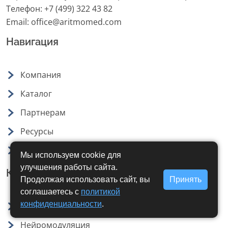
Телефон:
+7 (499) 322 43 82
Email:
office@aritmomed.com
Навигация
Компания
Каталог
Партнерам
Ресурсы
Контакты
Мы используем cookie для
улучшения работы сайта.
Каталог продукции
Продолжая использовать сайт, вы
Принять
соглашаетесь с
политикой
конфиденциальности
.
Аритмология
Нейромодуляция