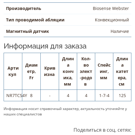
Производитель
Biosense Webster
Тип проводимой абляции
Конвекционный
Магнитный датчик
Наличие
Информация для заказа
Длин
Кол-
Длин
Диам
а
во
Спейс
а
Арти
Крив
етр,
конч
элект
инг,
катет
кул
изна
Fr
ика,
-родо
мм
ера,
мм
в
см
NR7TCS4Y
8
-
4
4
1-7-4
125
Информация носит справочный характер, актуальность уточняйте у
наших специалистов
Поделиться в соц. сетях: