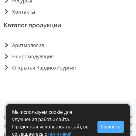
Ресурсы
Контакты
Каталог продукции
Аритмология
Нейромодуляция
Открытая Кардиохирургия
Мы используем cookie для
Политика обработки
ООО "Аритмомед" © 2019 - 2026 г. Все
улучшения работы сайта.
персональных
права защищены.
Продолжая использовать сайт, вы
Принять
данных
Использование любых материалов
соглашаетесь с
политикой