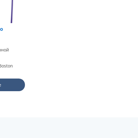
ro
нной
Boston
е