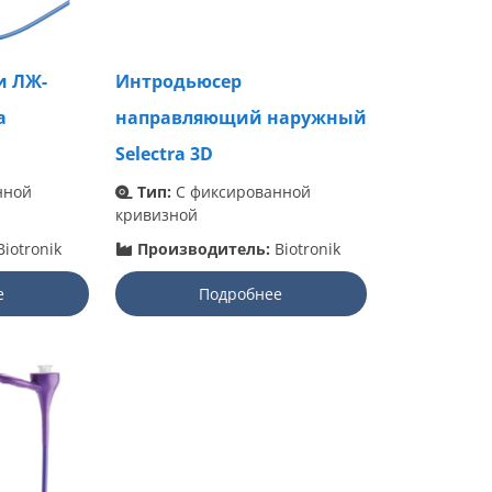
и ЛЖ-
Интродьюсер
a
направляющий наружный
Selectra 3D
нной
Тип:
С фиксированной
кривизной
iotronik
Производитель:
Biotronik
е
Подробнее