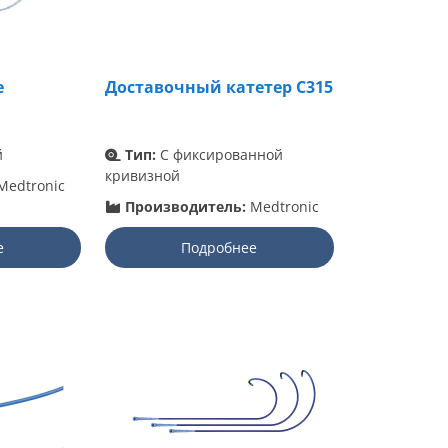
e
Доставочный катетер C315
й
Тип:
С фиксированной
кривизной
Medtronic
Производитель:
Medtronic
е
Подробнее