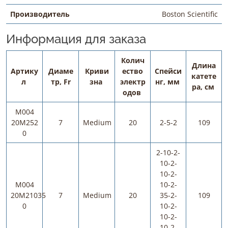
Производитель
Boston Scientific
Информация для заказа
Колич
Длина
Артику
Диаме
Криви
ество
Спейси
катете
л
тр, Fr
зна
электр
нг, мм
ра, см
одов
M004
20M252
7
Medium
20
2-5-2
109
0
2-10-2-
10-2-
10-2-
M004
10-2-
20M21035
7
Medium
20
35-2-
109
0
10-2-
10-2-
10-2-