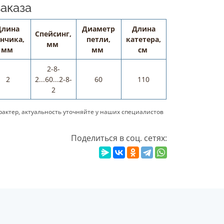
аказа
Длина
Диаметр
Длина
Спейсинг,
нчика,
петли,
катетера,
мм
мм
мм
см
2-8-
2
2...60...2-8-
60
110
2
актер, актуальность уточняйте у наших специалистов
Поделиться в соц. сетях: