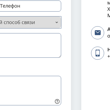
Х
М
o
+