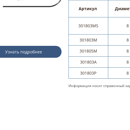
Артикул
Диамет
301803MS
8
301803M
8
301805M
8
Узнать подробнее
301803A
8
301803P
8
Информация носит справочный хар