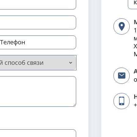
1
Х
М
o
+