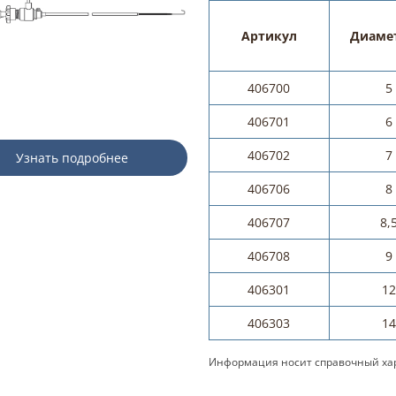
Артикул
Диамет
406700
5
406701
6
406702
7
Узнать подробнее
406706
8
406707
8,
406708
9
406301
1
406303
1
Информация носит справочный хар