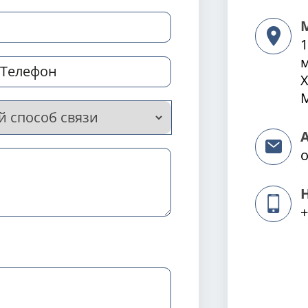
1
Х
М
o
+