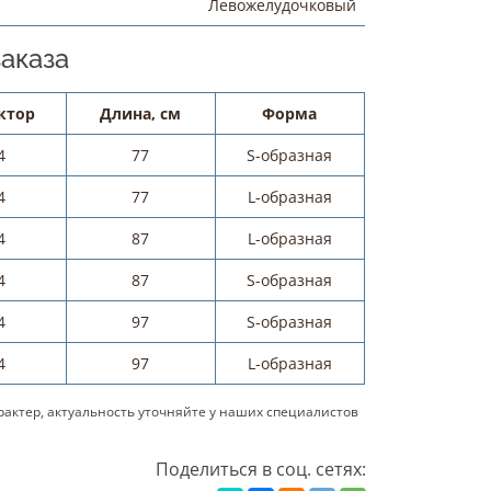
Левожелудочковый
аказа
ктор
Длина, см
Форма
4
77
S-образная
4
77
L-образная
4
87
L-образная
4
87
S-образная
4
97
S-образная
4
97
L-образная
актер, актуальность уточняйте у наших специалистов
Поделиться в соц. сетях: