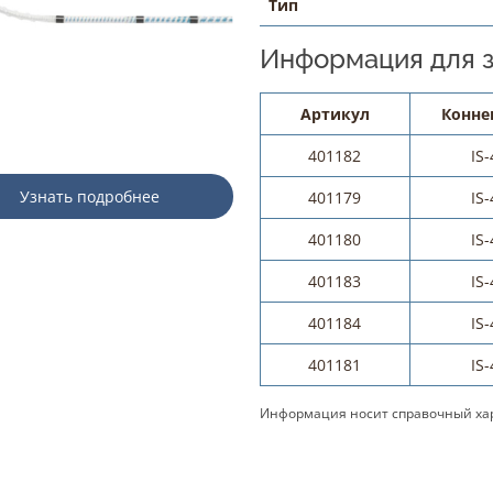
Тип
Информация для з
Артикул
Конне
401182
IS-
Узнать подробнее
401179
IS-
401180
IS-
401183
IS-
401184
IS-
401181
IS-
Информация носит справочный хар