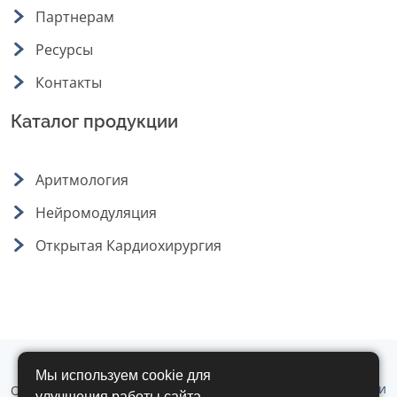
Партнерам
Ресурсы
Контакты
Каталог продукции
Аритмология
Нейромодуляция
Открытая Кардиохирургия
Мы используем cookie для
Политика обработки
ООО "Аритмомед" © 2019 - 2026 г. Все
улучшения работы сайта.