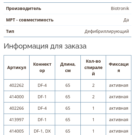
Производитель
Biotronik
МРТ - совместимость
Да
Тип
Дефибриллирующий
Информация для заказа
Кол-во
Коннект
Длина,
Фиксаци
Артикул
спирале
ор
см
я
й
402262
DF-4
65
2
активная
414000
DF-1
65
2
активная
402266
DF-4
65
1
активная
413997
DF-1
65
1
активная
414005
DF-1, DX
65
1
активная