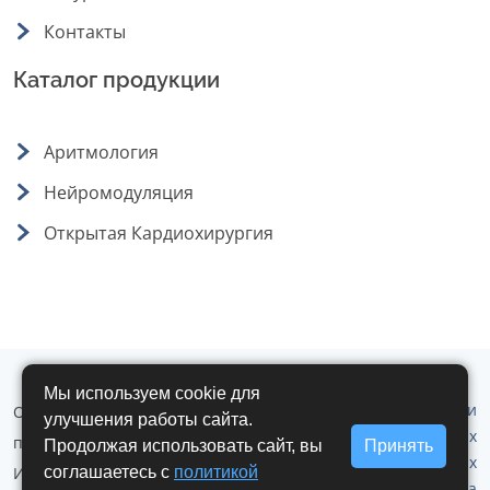
Контакты
Каталог продукции
Аритмология
Нейромодуляция
Открытая Кардиохирургия
Мы используем cookie для
Политика обработки
ООО "Аритмомед" © 2019 - 2026 г. Все
улучшения работы сайта.
персональных
права защищены.
Продолжая использовать сайт, вы
Принять
данных
Использование любых материалов
соглашаетесь с
политикой
Политика