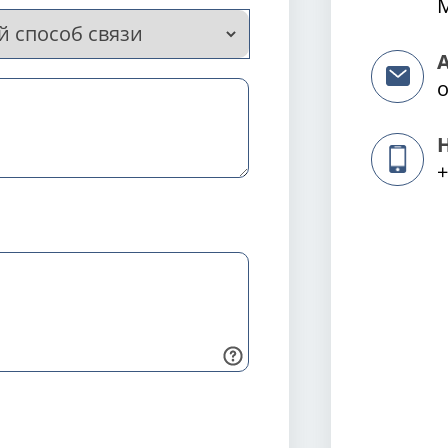
М
o
+