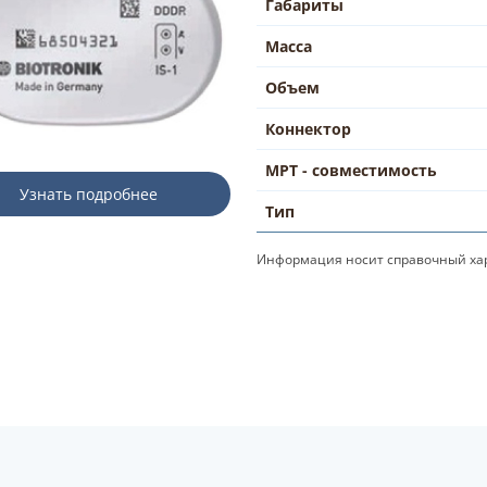
Габариты
Масса
Объем
Коннектор
МРТ - совместимость
Узнать подробнее
Тип
Информация носит справочный хар