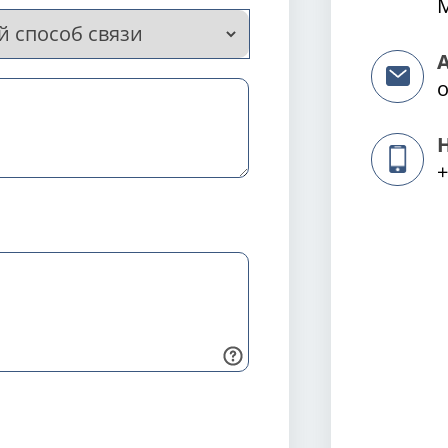
М
o
+