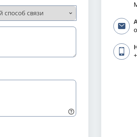
М
o
+