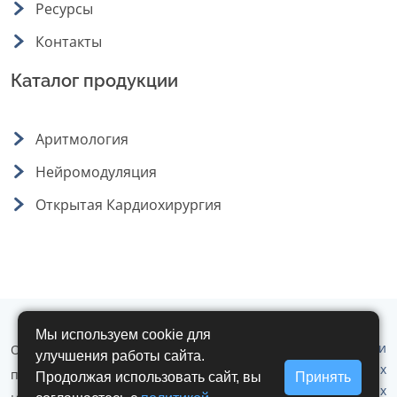
Ресурсы
Контакты
Каталог продукции
Аритмология
Нейромодуляция
Открытая Кардиохирургия
Мы используем cookie для
Политика обработки
ООО "Аритмомед" © 2019 - 2026 г. Все
улучшения работы сайта.
персональных
права защищены.
Продолжая использовать сайт, вы
Принять
данных