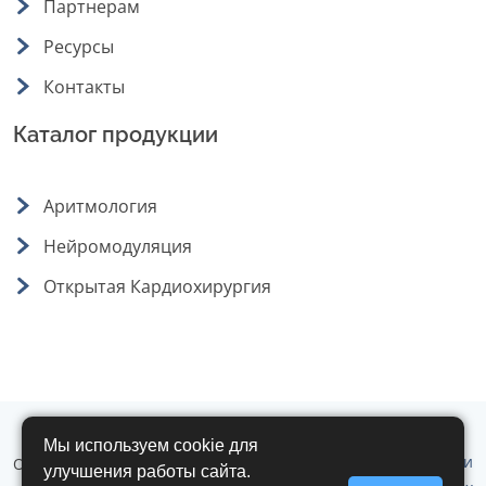
Партнерам
Ресурсы
Контакты
Каталог продукции
Аритмология
Нейромодуляция
Открытая Кардиохирургия
Мы используем cookie для
Политика обработки
ООО "Аритмомед" © 2019 - 2026 г. Все
улучшения работы сайта.