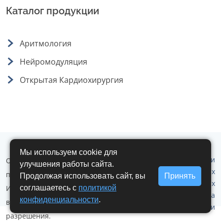
Каталог продукции
Аритмология
Нейромодуляция
Открытая Кардиохирургия
Мы используем cookie для
Политика обработки
ООО "Аритмомед" © 2019 - 2026 г. Все
улучшения работы сайта.
персональных
права защищены.
Продолжая использовать сайт, вы
Принять
данных
Использование любых материалов
соглашаетесь с
политикой
Политика
конфиденциальности
.
возможно только с письменного
конфеденциальности
разрешения.