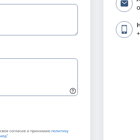
o
+
 свое согласие и принимаю
политику
мед"