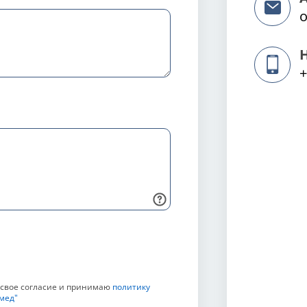
o
+
 свое согласие и принимаю
политику
мед"