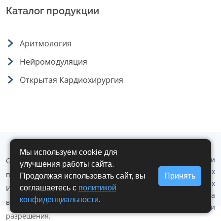
Каталог продукции
Аритмология
Нейромодуляция
Открытая Кардиохирургия
Мы используем cookie для
Политика обработки
ООО "Аритмомед" © 2019 - 2026 г. Все
улучшения работы сайта.
персональных
права защищены.
Продолжая использовать сайт, вы
Принять
данных
Использование любых материалов
соглашаетесь с
политикой
Политика
конфиденциальности
.
возможно только с письменного
конфеденциальности
разрешения.