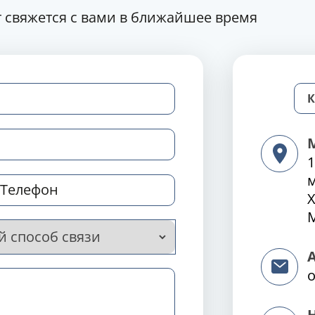
 свяжется с вами в ближайшее время
1
Х
М
o