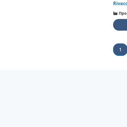
Rivaco
Про
1